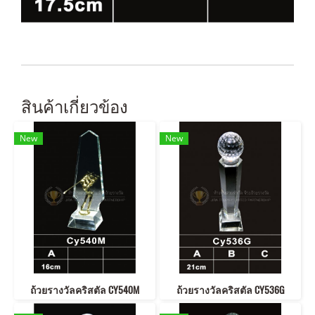
สินค้าเกี่ยวข้อง
New
New
ถ้วยรางวัลคริสตัล CY540M
ถ้วยรางวัลคริสตัล CY536G