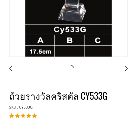
ถ้วยรางวัลคริสตัล CY533G
SKU : CY533G