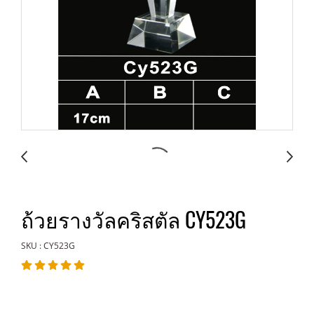
ถ้วยรางวัลคริสตัล CY523G
SKU : CY523G