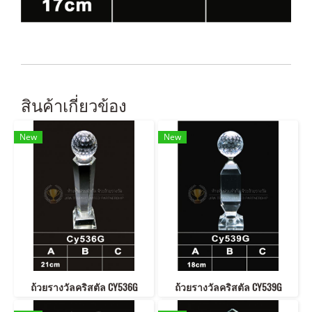
สินค้าเกี่ยวข้อง
New
New
ถ้วยรางวัลคริสตัล CY536G
ถ้วยรางวัลคริสตัล CY539G