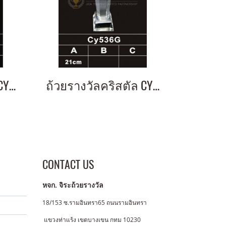
ถ้วยรางวัลคริสตัล CY540M
ถ้วยรางวัลคริสตัล CY536G
CONTACT US
หจก. จิระถ้วยรางวัล
18/153 ซ.รามอินทรา65 ถนนรามอินทรา
แขวงท่าแร้ง
เขตบางเขน กทม 10230