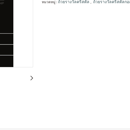
หมวดหมู่ :
,
ถ้วยรางวัลคริสตัล
ถ้วยรางวัลคริสตัลกอ