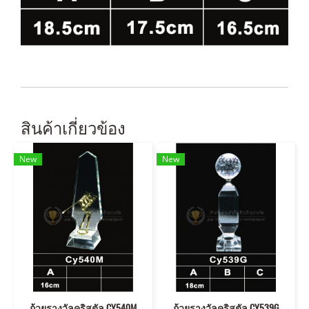
สินค้าเกี่ยวข้อง
New
New
ถ้วยรางวัลคริสตัล CY540M
ถ้วยรางวัลคริสตัล CY539G